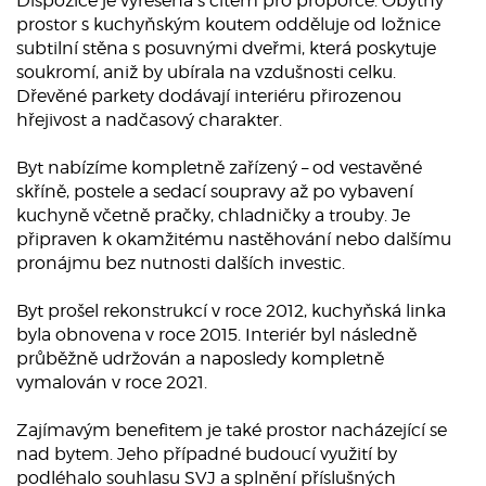
Dispozice je vyřešena s citem pro proporce. Obytný
prostor s kuchyňským koutem odděluje od ložnice
subtilní stěna s posuvnými dveřmi, která poskytuje
soukromí, aniž by ubírala na vzdušnosti celku.
Dřevěné parkety dodávají interiéru přirozenou
hřejivost a nadčasový charakter.
Byt nabízíme kompletně zařízený – od vestavěné
skříně, postele a sedací soupravy až po vybavení
kuchyně včetně pračky, chladničky a trouby. Je
připraven k okamžitému nastěhování nebo dalšímu
pronájmu bez nutnosti dalších investic.
Byt prošel rekonstrukcí v roce 2012, kuchyňská linka
byla obnovena v roce 2015. Interiér byl následně
průběžně udržován a naposledy kompletně
vymalován v roce 2021.
Zajímavým benefitem je také prostor nacházející se
nad bytem. Jeho případné budoucí využití by
podléhalo souhlasu SVJ a splnění příslušných