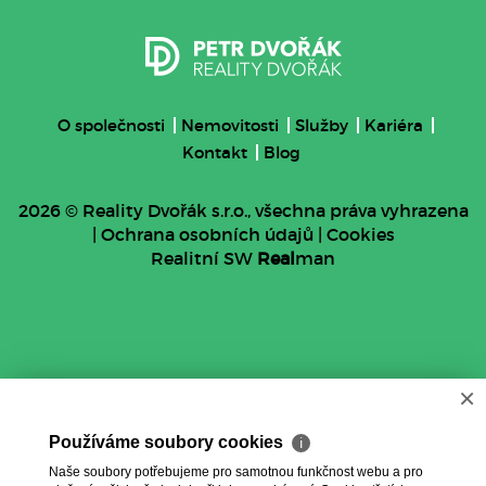
O společnosti
Nemovitosti
Služby
Kariéra
Kontakt
Blog
2026 © Reality Dvořák s.r.o., všechna práva vyhrazena
|
Ochrana osobních údajů
|
Cookies
Realitní SW
Real
man
×
Používáme soubory cookies
ℹ
Naše soubory potřebujeme pro samotnou funkčnost webu a pro