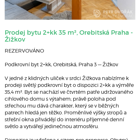
Prodej bytu 2+kk 35 m², Orebitská Praha -
Žižkov
REZERVOVÁNO
Podkrovní byt 2+kk, Orebitská, Praha 3 — Žižkov
V jedné z klidných uliček v srdci Žižkova nabízíme k
prodeji světlý podkrovní byt o dispozici 2+kk a výměře
35,4 m². Byt se nachází ve čtvrtém patře udržovaného
cihlového domu s výtahem; právě poloha pod
střechou mu dává charakter, který se v běžných
patrech hledá jen těžko. Proměnlivé výšky stropů a
střešní okna přivádějí do interiéru příjemné denní
světlo a vytvářejí jedinečnou atmosféru.