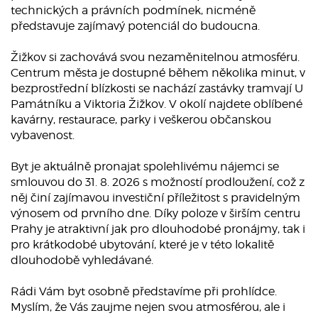
technických a právních podmínek, nicméně
představuje zajímavý potenciál do budoucna.
Žižkov si zachovává svou nezaměnitelnou atmosféru.
Centrum města je dostupné během několika minut, v
bezprostřední blízkosti se nachází zastávky tramvají U
Památníku a Viktoria Žižkov. V okolí najdete oblíbené
kavárny, restaurace, parky i veškerou občanskou
vybavenost.
Byt je aktuálně pronajat spolehlivému nájemci se
smlouvou do 31. 8. 2026 s možností prodloužení, což z
něj činí zajímavou investiční příležitost s pravidelným
výnosem od prvního dne. Díky poloze v širším centru
Prahy je atraktivní jak pro dlouhodobé pronájmy, tak i
pro krátkodobé ubytování, které je v této lokalitě
dlouhodobě vyhledávané.
Rádi Vám byt osobně představíme při prohlídce.
Myslím, že Vás zaujme nejen svou atmosférou, ale i