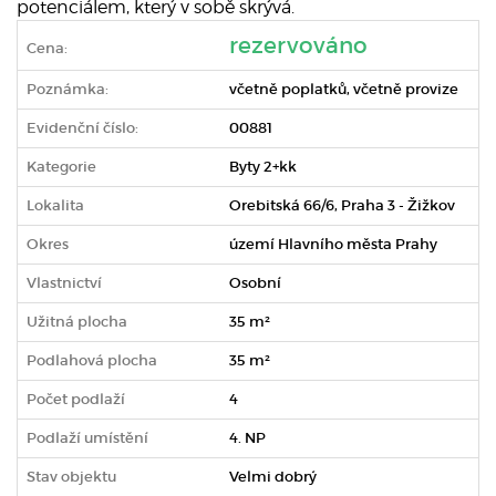
potenciálem, který v sobě skrývá.
rezervováno
Cena:
Poznámka:
včetně poplatků, včetně provize
Evidenční číslo:
00881
Kategorie
Byty 2+kk
Lokalita
Orebitská 66/6, Praha 3 - Žižkov
Okres
území Hlavního města Prahy
Vlastnictví
Osobní
Užitná plocha
35 m²
Podlahová plocha
35 m²
Počet podlaží
4
Podlaží umístění
4. NP
Stav objektu
Velmi dobrý