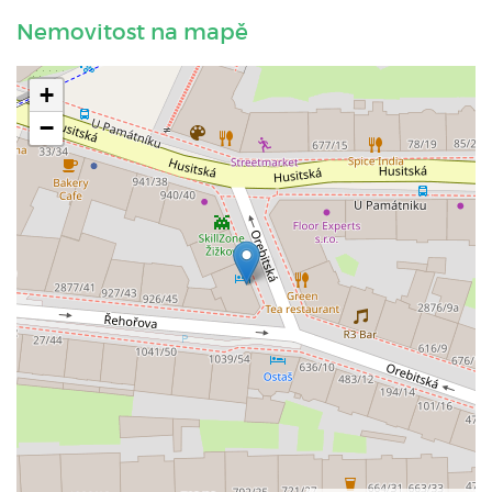
Nemovitost na mapě
+
−