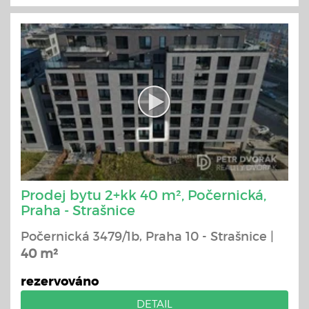
Prodej bytu 2+kk 40 m², Počernická,
Praha - Strašnice
Počernická 3479/1b, Praha 10 - Strašnice |
40 m²
rezervováno
DETAIL