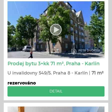
Prodej bytu 3+kk 71 m², Praha - Karlín
U invalidovny 549/5, Praha 8 - Karlín |
71 m²
rezervováno
DETAIL