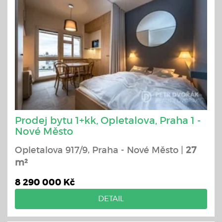
Prodej bytu 1+kk, Opletalova, Praha 1 -
Nové Město
Opletalova 917/9, Praha - Nové Město |
27
m²
8 290 000 Kč
DETAIL