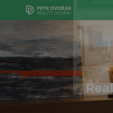
E-book zdarma
Real