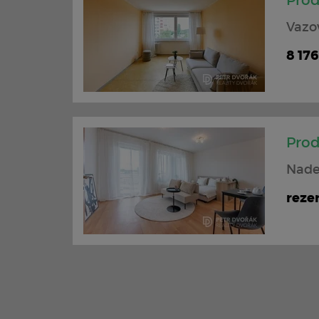
Prod
Vazo
8 17
Prod
Nade
reze