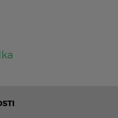
dka
STI