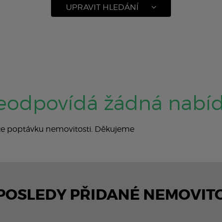
UPRAVIT HLEDÁNÍ
eodpovídá žádná nabí
jte poptávku nemovitosti. Děkujeme
POSLEDY PŘIDANÉ NEMOVITO