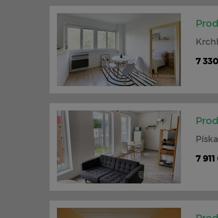
Prod
Krchl
7 33
Prod
Píska
7 911