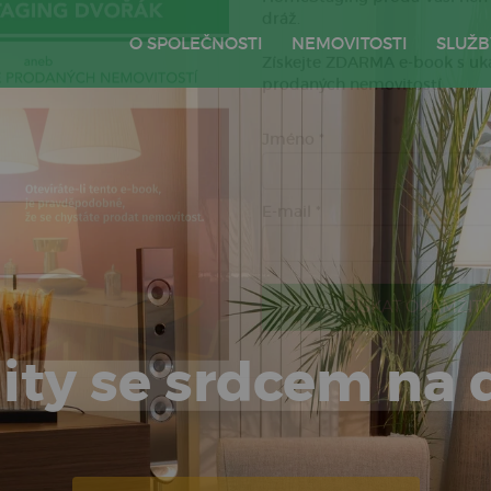
O SPOLEČNOSTI
NEMOVITOSTI
SLUŽB
HomeStaging prodá Vaši nemo
dráž.
Získejte ZDARMA e-book s u
prodaných nemovitostí.
Jméno *
E-mail *
ity se srdcem na 
ZÍSKAT OKAMŽITÝ