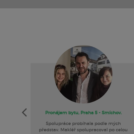
sy
Pronájem bytu, Praha 5 - Smíchov.
mou
Spolupráce probíhala podle mých
 při
představ. Makléř spolupracoval po celou