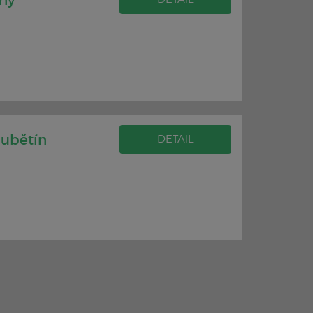
any
oubětín
DETAIL