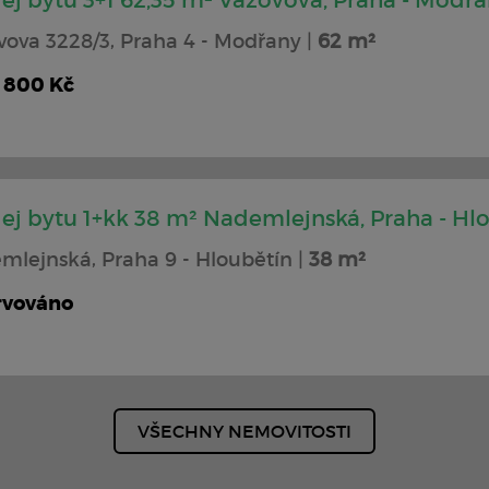
ej bytu 3+1 62,35 m² Vazovova, Praha - Modř
vova 3228/3, Praha 4 - Modřany |
62 m²
6 800 Kč
ej bytu 1+kk 38 m² Nademlejnská, Praha - Hl
mlejnská, Praha 9 - Hloubětín |
38 m²
rvováno
VŠECHNY NEMOVITOSTI