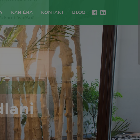
Y
KARIÉRA
KONTAKT
BLOG
Zavřít
×
vitost až o 10 %
kázkami úspěšně
dlani
 PŘÍSTUP