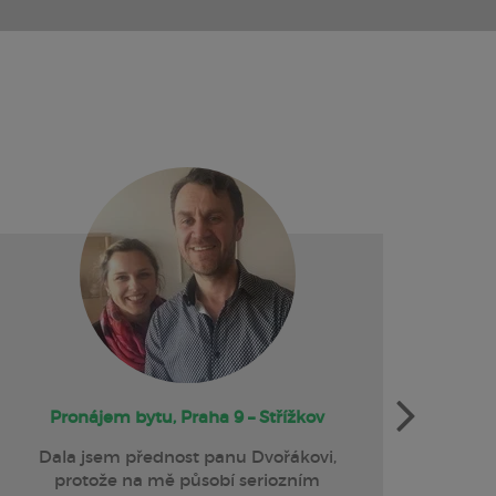
Pronájem bytu, Praha 9 – Střížkov
Dala jsem přednost panu Dvořákovi,
Cht
protože na mě působí seriozním
za